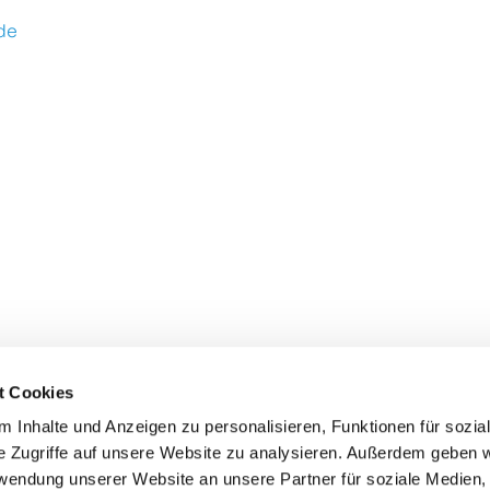
de
Werner Helber Stuckateurgeschäft
t Cookies
Schlehenweg 4, 72221 Haiterbach
 Inhalte und Anzeigen zu personalisieren, Funktionen für sozia
56 915544
|
07456 915545 |
info@stuckateur-hel


e Zugriffe auf unsere Website zu analysieren. Außerdem geben w
rwendung unserer Website an unsere Partner für soziale Medien