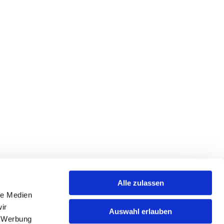
Alle zulassen
le Medien
ber.de
ir
Auswahl erlauben
, Werbung