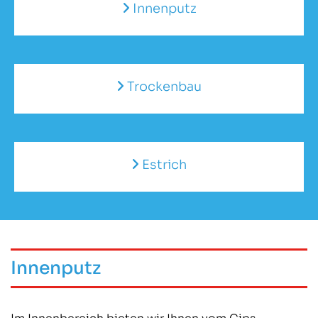
Innenputz

Trockenbau

Estrich

Innenputz